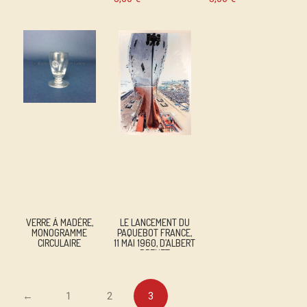
VERRE À MADÈRE,
LE LANCEMENT DU
MONOGRAMME
PAQUEBOT FRANCE,
CIRCULAIRE
11 MAI 1960, D’ALBERT
BRENET
←
1
2
3