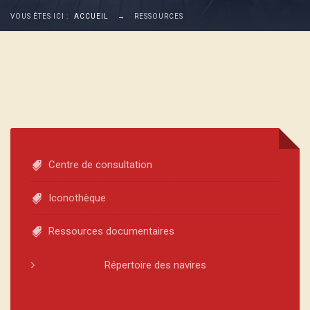
VOUS ÊTES ICI :
ACCUEIL
→
RESSOURCES
Centre de consultation
Iconothèque
Ressources documentaires
Répertoire des navires