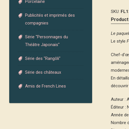
Porcelaine
SKU:
FL1
Publicités et imprimés des
Product
compagnies
Le paque
Série "Personnages du
Le style
F
Théâtre Japonais"
Chef-d’œu
Série des "Rangôli"
aménager 
modernes 
Série des châteaux
En détail
découvrir
Amis de French Lines
Auteur :
Éditeur :
Année de 
Nombre d