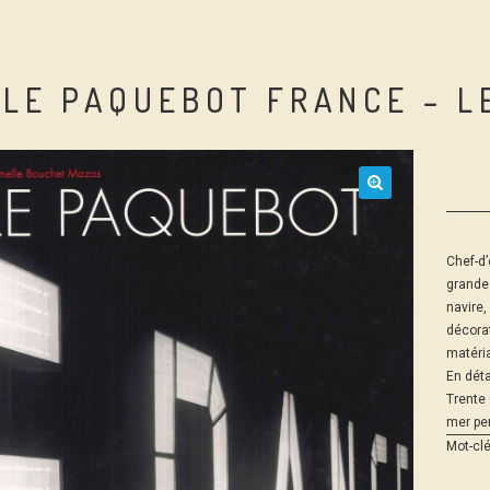
LE PAQUEBOT FRANCE – L
Chef-d
grandes
navire,
décora
matéria
En déta
Trente 
mer pe
Mot-clé