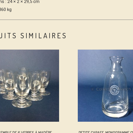
s : 24 × 2 × 29,5 cm
.360 kg
UITS SIMILAIRES
EMBLE DE 6 VERRES À MADÈRE
PETITE CARAFE, MONOGRAMME C