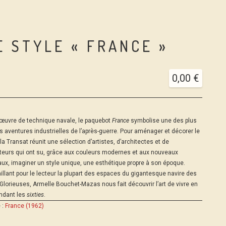
E STYLE « FRANCE »
0,00
€
’œuvre de technique navale, le paquebot
France
symbolise une des plus
 aventures industrielles de l’après-guerre. Pour aménager et décorer le
 la Transat réunit une sélection d’artistes, d’architectes et de
teurs qui ont su, grâce aux couleurs modernes et aux nouveaux
ux, imaginer un style unique, une esthétique propre à son époque.
illant pour le lecteur la plupart des espaces du gigantesque navire des
Glorieuses, Armelle Bouchet-Mazas nous fait découvrir l’art de vivre en
ndant les
sixties
.
 :
France (1962)