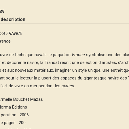
39
 description
bot FRANCE
rance
vre de technique navale, le paquebot
France
symbolise une des plus 
et décorer le navire, la Transat réunit une sélection d’artistes, d’ar
et aux nouveaux matériaux, imaginer un style unique, une esthétiqu
lant pour le lecteur la plupart des espaces du gigantesque navire de
 l’art de vivre en mer pendant les
sixties
.
 Armelle Bouchet Mazas
 Norma Éditions
parution : 2006
e pages : 200