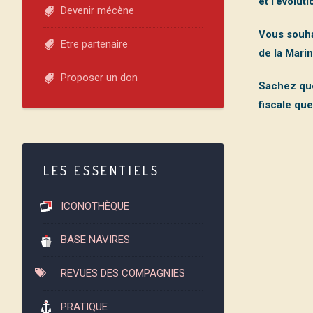
et l’évolut
Devenir mécène
Vous souha
Etre partenaire
de la Mari
Proposer un don
Sachez que
fiscale qu
LES ESSENTIELS
ICONOTHÈQUE
BASE NAVIRES
REVUES DES COMPAGNIES
PRATIQUE