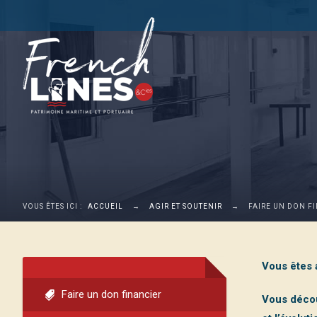
VOUS ÊTES ICI :
ACCUEIL
→
AGIR ET SOUTENIR
→
FAIRE UN DON F
Vous êtes 
Faire un don financier
Vous décou