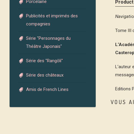
Porcelaine
Product
Publicités et imprimés des
Navigatio
compagnies
Tome III 
Série "Personnages du
L’Académ
Théâtre Japonais"
Casterop
Série des "Rangôli"
L’auteur 
messageri
Série des châteaux
Editions 
Amis de French Lines
VOUS A