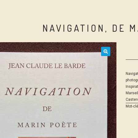
NAVIGATION, DE 
Navigat
photogr
Inspira
Marseil
Castero
Mot-clé