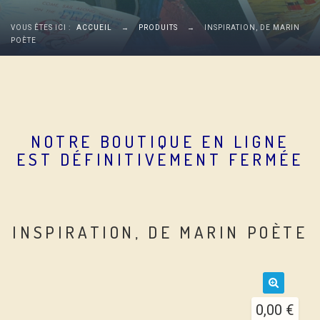
VOUS ÊTES ICI :
ACCUEIL
→
PRODUITS
→
INSPIRATION, DE MARIN
POÈTE
NOTRE BOUTIQUE EN LIGNE
EST DÉFINITIVEMENT FERMÉE
INSPIRATION, DE MARIN POÈTE
🔍
0,00
€