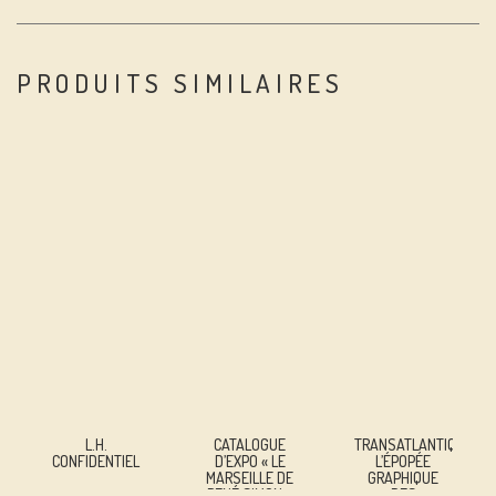
PRODUITS SIMILAIRES
L.H.
CATALOGUE
TRANSATLANTIQUES,
CONFIDENTIEL
D’EXPO « LE
L’ÉPOPÉE
MARSEILLE DE
GRAPHIQUE
RENÉ SIMON »
DES