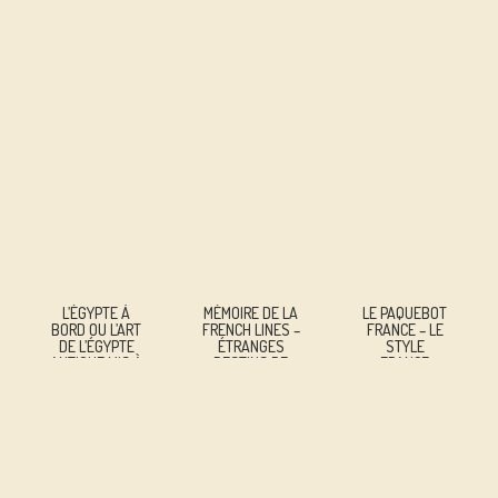
L’ÉGYPTE À
MÉMOIRE DE LA
LE PAQUEBOT
BORD OU L’ART
FRENCH LINES –
FRANCE – LE
DE L’ÉGYPTE
ÉTRANGES
STYLE
ANTIQUE MIS À
DESTINS DE
« FRANCE »
L’HONNEUR PAR
PAQUEBOTS –
LES
VOLUME 3
PAQUEBOTS
DES
MESSAGERIES
MARITIMES