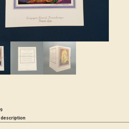
9
 description