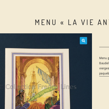
MENU « LA VIE A
Menu gr
Baudela
vierges
paqueb