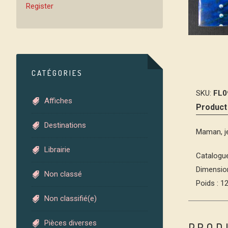
Register
CATÉGORIES
SKU:
FL0
Affiches
Product
Destinations
Maman, je
Librairie
Catalogue
Dimension
Non classé
Poids : 1
Non classifié(e)
Pièces diverses
PROD