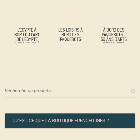
L’ÉGYPTE À
LES LOISIRS À
À BORD DES
BORD OU L’ART
BORD DES
PAQUEBOTS –
DE L’ÉGYPTE
PAQUEBOTS
50 ANS D’ARTS
ANTIQUE MIS À
DÉCORATIFS
L’HONNEUR PAR
LES
PAQUEBOTS
DES
MESSAGERIES
MARITIMES
QU’EST-CE QUE LA BOUTIQUE FRENCH LINES ?